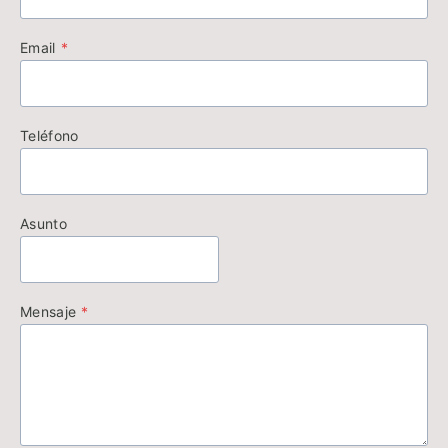
Email
*
Teléfono
Asunto
Mensaje
*